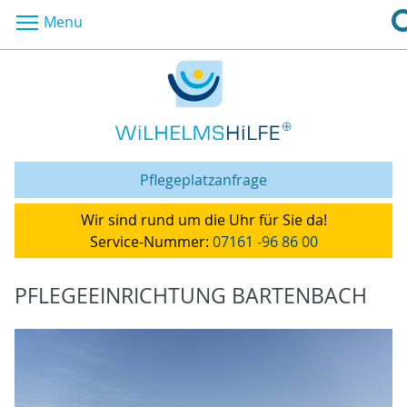
Menu
Pflegeplatzanfrage
Wir sind rund um die Uhr für Sie da!
Service-Nummer:
07161 -96 86 00
PFLEGEEINRICHTUNG BARTENBACH