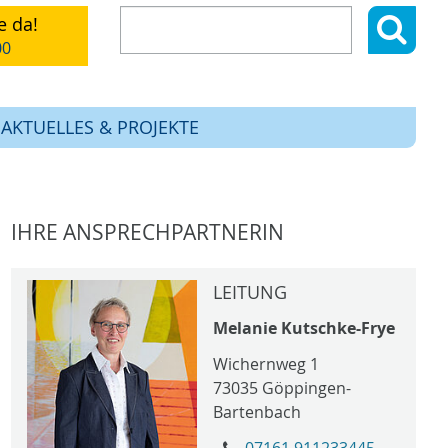
Suchen
Suchen:
e da!
nach:
00
AKTUELLES & PROJEKTE
IHRE ANSPRECHPARTNERIN
LEITUNG
Melanie Kutschke-Frye
Wichernweg 1
73035
Göppingen-
Bartenbach